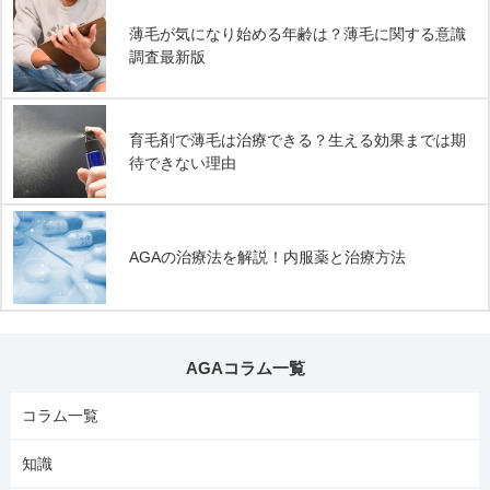
薄毛が気になり始める年齢は？薄毛に関する意識
調査最新版
育毛剤で薄毛は治療できる？生える効果までは期
待できない理由
AGAの治療法を解説！内服薬と治療方法
AGAコラム一覧
コラム一覧
知識