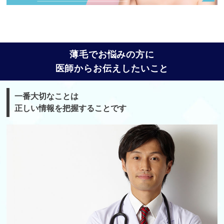
薄毛でお悩みの方に
医師からお伝えしたいこと
一番大切なことは
正しい情報を把握することです