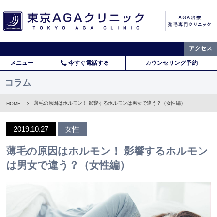
アクセス
メニュー
今すぐ電話する
カウンセリング予約
コラム
薄毛の原因はホルモン！ 影響するホルモンは男女で違う？（女性編）
HOME
2019.10.27
女性
薄毛の原因はホルモン！ 影響するホルモン
は男女で違う？（女性編）