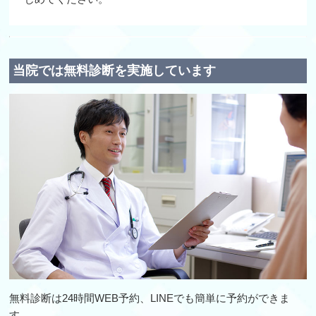
当院では無料診断を実施しています
無料診断は24時間WEB予約、LINEでも簡単に予約ができま
す。