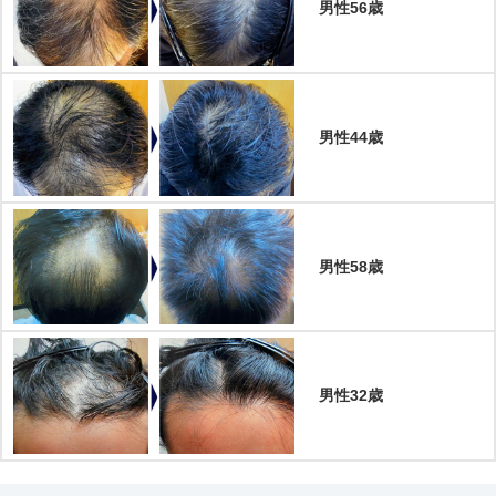
男性56歳
男性44歳
男性58歳
男性32歳