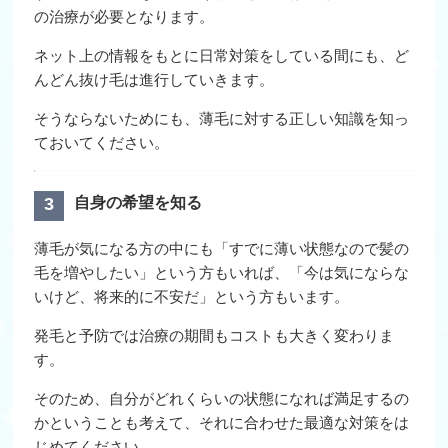
の治療が必要となります。
ネット上の情報をもとに日常対策をしている間にも、ど
んどん抜け毛は進行していきます。
そうならないためにも、薄毛に対する正しい知識を知っ
ておいてください。
自身の希望を知る
薄毛が気になる方の中にも「すでに薄い状態なので髪の
毛を増やしたい」という方もいれば、「今は気にならな
いけど、将来的に不安だ」という方もいます。
発毛と予防では治療の期間もコストも大きく変わりま
す。
そのため、自分がどれくらいの状態になれば満足するの
かということも考えて、それに合わせた最適な対策をは
じめてください。