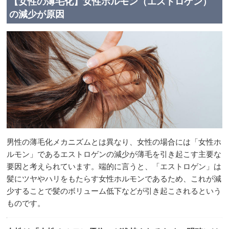
【女性の薄毛化】女性ホルモン（エストロゲン）
の減少が原因
男性の薄毛化メカニズムとは異なり、女性の場合には「女性ホ
ルモン」であるエストロゲンの減少が薄毛を引き起こす主要な
要因と考えられています。端的に言うと、「エストロゲン」は
髪にツヤやハリをもたらす女性ホルモンであるため、これが減
少することで髪のボリューム低下などが引き起こされるという
ものです。