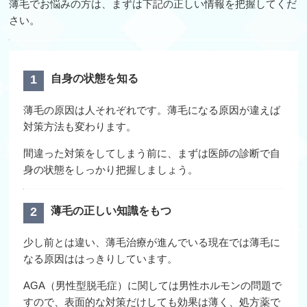
薄毛でお悩みの方は、まずは下記の正しい情報を把握してくだ
さい。
自身の状態を知る
薄毛の原因は人それぞれです。薄毛になる原因が違えば
対策方法も変わります。
間違った対策をしてしまう前に、まずは医師の診断で自
身の状態をしっかり把握しましょう。
薄毛の正しい知識をもつ
少し前とは違い、薄毛治療が進んでいる現在では薄毛に
なる原因ははっきりしています。
AGA（男性型脱毛症）に関しては男性ホルモンの問題で
すので、表面的な対策だけしても効果は薄く、処方薬で