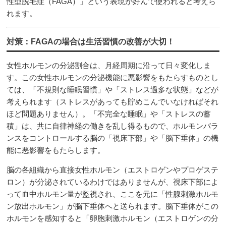
性型脱毛症（FAGA）」という表現が好んで使われると考えら
れます。
対策：FAGAの場合は生活習慣の改善が大切！
女性ホルモンの分泌割合は、月経周期に沿って日々変化しま
す。この女性ホルモンの分泌機能に悪影響をもたらすものとし
ては、「不規則な睡眠習慣」や「ストレス過多な状態」などが
考えられます（ストレスがあっても貯めこんでいなければそれ
ほど問題ありません）。「不完全な睡眠」や「ストレスの蓄
積」は、共に自律神経の働きを乱し得るもので、ホルモンバラ
ンスをコントロールする脳の「視床下部」や「脳下垂体」の機
能に悪影響をもたらします。
脳の各組織から直接女性ホルモン（エストロゲンやプロゲステ
ロン）が分泌されているわけではありませんが、視床下部によ
って血中ホルモン量が監視され、ここを元に「性腺刺激ホルモ
ン放出ホルモン」が脳下垂体へと送られます。脳下垂体がこの
ホルモンを感知すると「卵胞刺激ホルモン（エストロゲンの分